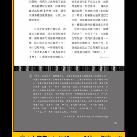
溫馨三人房(3人)
優質親子房(4人)
精緻全家福(6人)
渡假小木屋(6人)
美食餐廳
週邊景點
清境旅遊導覽圖
交通資訊
相關連結