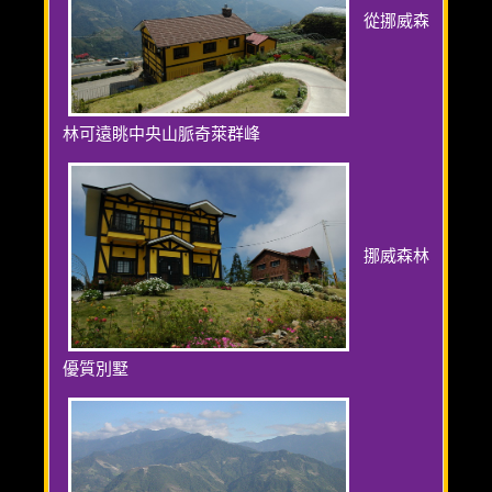
從挪威森
林可遠眺中央山脈奇萊群峰
挪威森林
優質別墅