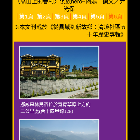
〈高山上的眷村〉佤族hero~阿媽 撰文／尹
光保
│
第1頁
│
第2頁
│
第3頁
│
第4頁
│
第5頁
│第6頁│
※本文刊載於《從異域到新故鄉：清境社區五
十年歷史專輯》
挪威森林民宿位於青青草原上方約
二公里處(台十四甲線12k)