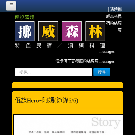
│清境挪
威森林民
HOME
宿粉絲專
挪威故事
頁
挪威森林的源起
messages│
流離異域‧農墾清境
│清境佤王宴餐廳粉絲專頁 messages│
紀念佤族HERO~阿媽
搜
搜尋
尋...
雲南、清境與我
挪威臉書散記
佤族hero~阿媽(節錄6/6)
森林寫真
客房介紹
甜蜜雙人房(2人)