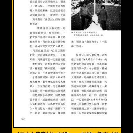
溫馨三人房(3人)
優質親子房(4人)
精緻全家福(6人)
渡假小木屋(6人)
美食餐廳
週邊景點
清境旅遊導覽圖
交通資訊
相關連結