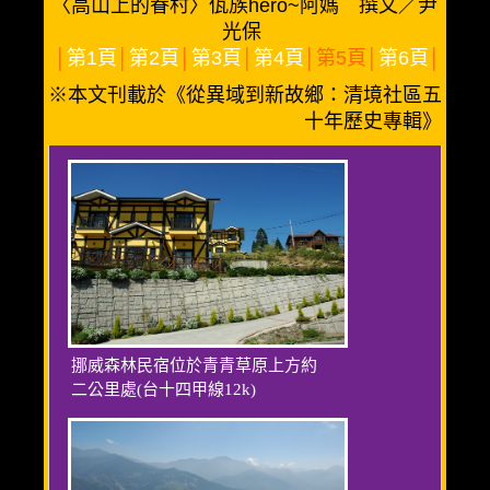
〈高山上的眷村〉佤族hero~阿媽 撰文／尹
光保
│
第1頁
│
第2頁
│
第3頁
│
第4頁
│第5頁│
第6頁
│
※本文刊載於《從異域到新故鄉：清境社區五
十年歷史專輯》
挪威森林民宿位於青青草原上方約
二公里處(台十四甲線12k)