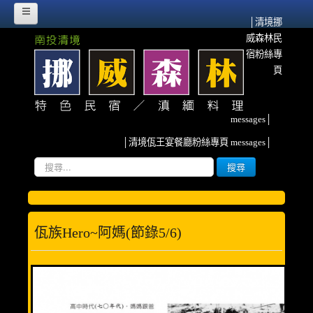
│清境挪
威森林民
HOME
宿粉絲專
挪威故事
頁
挪威森林的源起
messages│
流離異域‧農墾清境
│清境佤王宴餐廳粉絲專頁 messages│
紀念佤族HERO~阿媽
搜
搜尋
尋...
雲南、清境與我
挪威臉書散記
佤族hero~阿媽(節錄5/6)
森林寫真
客房介紹
甜蜜雙人房(2人)