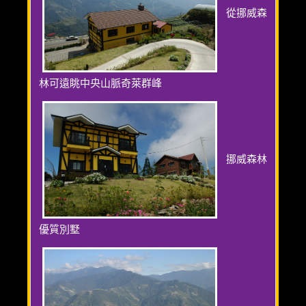
從挪威森
林可遠眺中央山脈奇萊群峰
挪威森林
優質別墅