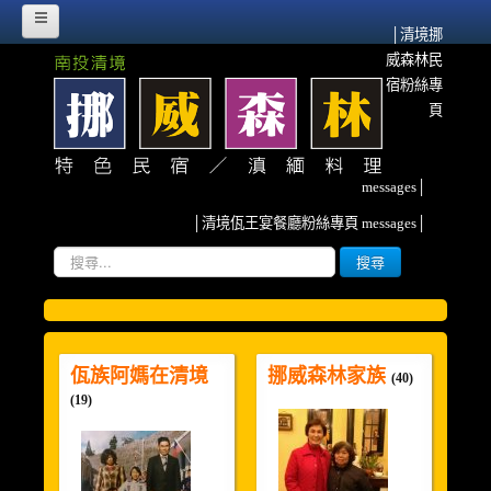
│清境挪
威森林民
HOME
宿粉絲專
挪威故事
頁
挪威森林的源起
messages│
流離異域‧農墾清境
│清境佤王宴餐廳粉絲專頁 messages│
紀念佤族HERO~阿媽
搜
搜尋
尋...
雲南、清境與我
挪威臉書散記
佤族阿媽在清境
挪威森林家族
森林寫真
(40)
(19)
客房介紹
甜蜜雙人房(2人)