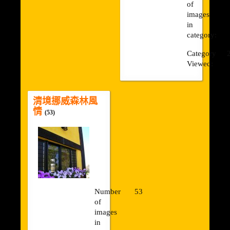
of
images
in
category:
Category
Viewed:
清境挪威森林風
情
(53)
Number
53
of
images
in