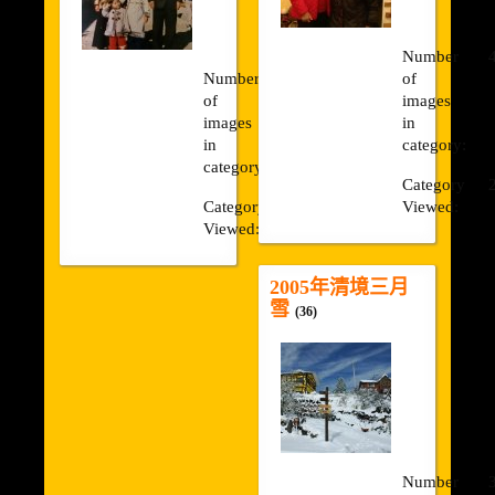
溫馨三人房(3人)
Number
優質親子房(4人)
Number
19
of
of
images
精緻全家福(6人)
images
in
in
category:
渡假小木屋(6人)
category:
Category
美食餐廳
Category
22861x
Viewed:
Viewed:
週邊景點
2005年清境三月
清境旅遊導覽圖
雪
(36)
交通資訊
相關連結
Number