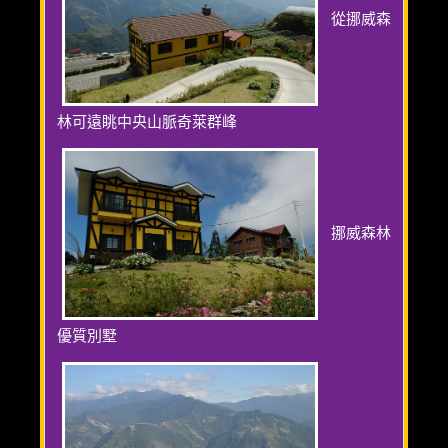
從挪威森
林可遠眺中央山脈奇萊群峰
挪威森林
優質別墅