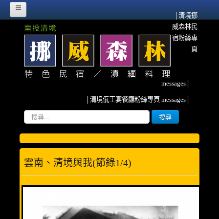
│清境挪
威森林民
HOME
宿粉絲專
挪威故事
頁
挪威森林的源起
messages│
流離異域‧農墾清境
│清境佤王宴餐廳粉絲專頁 messages│
紀念佤族HERO~阿媽
搜
搜尋
尋...
雲南、清境與我
挪威臉書散記
雲南、清境與我(節錄1/4)
森林寫真
客房介紹
甜蜜雙人房(2人)