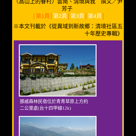
〈高山上的眷村〉雲南、清境與我 撰文／尹
芳子
│
第1頁│
第2頁
│
第3頁
│
第4頁
│
※本文刊載於《從異域到新故鄉：清境社區五
十年歷史專輯》
挪威森林民宿位於青青草原上方約
二公里處(台十四甲線12k)