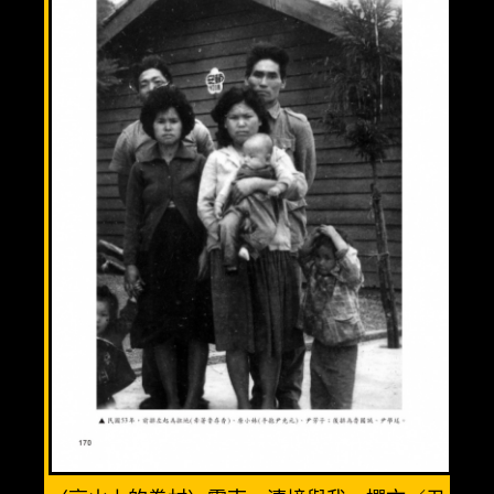
溫馨三人房(3人)
優質親子房(4人)
精緻全家福(6人)
渡假小木屋(6人)
美食餐廳
週邊景點
清境旅遊導覽圖
交通資訊
相關連結