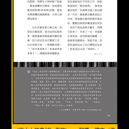
溫馨三人房(3人)
優質親子房(4人)
精緻全家福(6人)
渡假小木屋(6人)
美食餐廳
週邊景點
清境旅遊導覽圖
交通資訊
相關連結