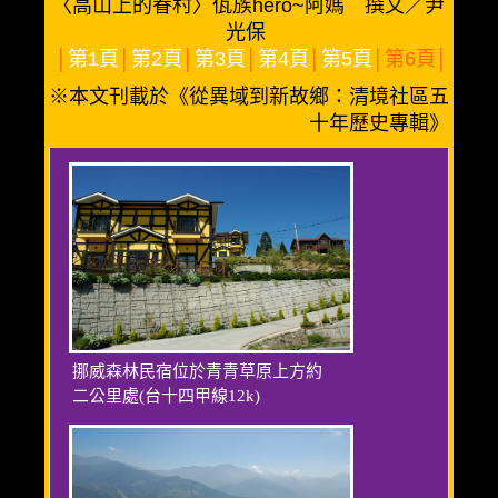
〈高山上的眷村〉佤族hero~阿媽 撰文／尹
光保
│
第1頁
│
第2頁
│
第3頁
│
第4頁
│
第5頁
│第6頁│
※本文刊載於《從異域到新故鄉：清境社區五
十年歷史專輯》
挪威森林民宿位於青青草原上方約
二公里處(台十四甲線12k)