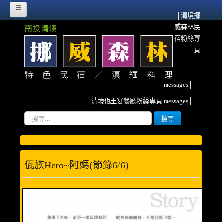
│清境挪
威森林民
HOME
宿粉絲專
挪威故事
頁
挪威森林的源起
messages│
流離異域‧農墾清境
│清境佤王宴餐廳粉絲專頁 messages│
紀念佤族HERO~阿媽
搜
搜尋
尋...
雲南、清境與我
挪威臉書散記
佤族hero~阿媽(節錄6/6)
森林寫真
客房介紹
甜蜜雙人房(2人)