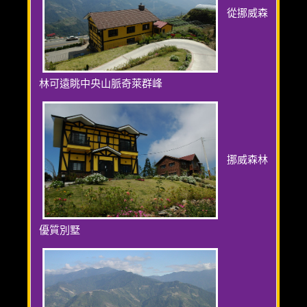
從挪威森
林可遠眺中央山脈奇萊群峰
挪威森林
優質別墅