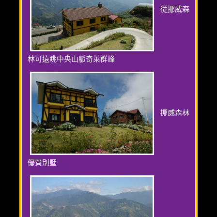
從挪威森
林可遠眺中央山脈奇萊群峰
挪威森林
優質別墅