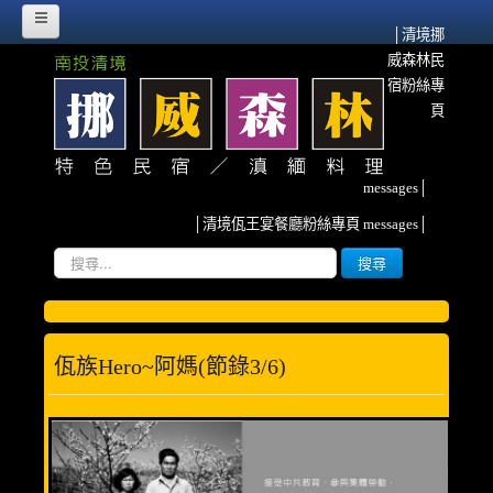
│清境挪
威森林民
HOME
宿粉絲專
挪威故事
頁
挪威森林的源起
messages│
流離異域‧農墾清境
│清境佤王宴餐廳粉絲專頁 messages│
紀念佤族HERO~阿媽
搜
搜尋
尋...
雲南、清境與我
挪威臉書散記
佤族hero~阿媽(節錄3/6)
森林寫真
客房介紹
甜蜜雙人房(2人)