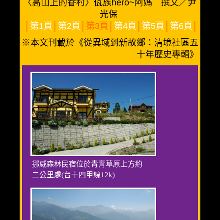
〈高山上的眷村〉佤族hero~阿媽 撰文／尹
光保
│
第1頁
│
第2頁
│第3頁│
第4頁
│
第5頁
│
第6頁
│
※本文刊載於《從異域到新故鄉：清境社區五
十年歷史專輯》
挪威森林民宿位於青青草原上方約
二公里處(台十四甲線12k)