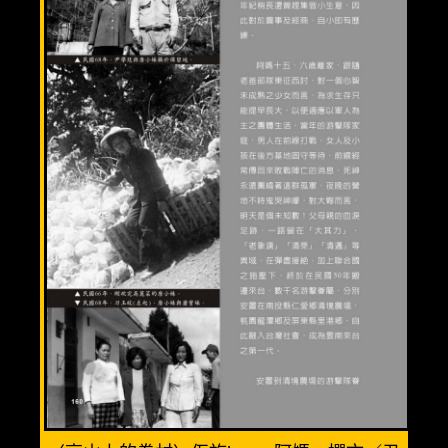
溫馨三人房(3人)
優質親子房(4人)
精緻全家福(6人)
渡假小木屋(6人)
美食餐廳
週邊景點
清境旅遊導覽圖
交通資訊
相關連結