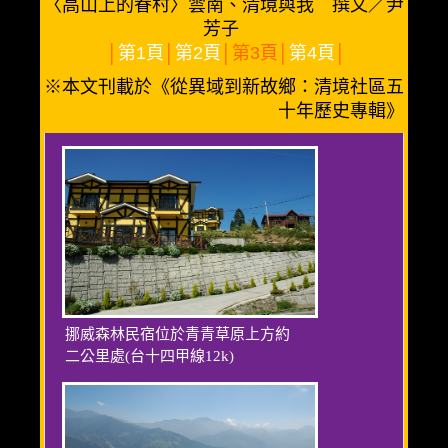
〈高山上的眷村〉雲南、清境與我 撰文／尹
芳子
│
第1頁
│
第2頁
│第3頁│
第4頁
│
※本文刊載於《從異域到新故鄉：清境社區五
十年歷史專輯》
挪威森林民宿位於青青草原上方約
二公里處(台十四甲線12k)