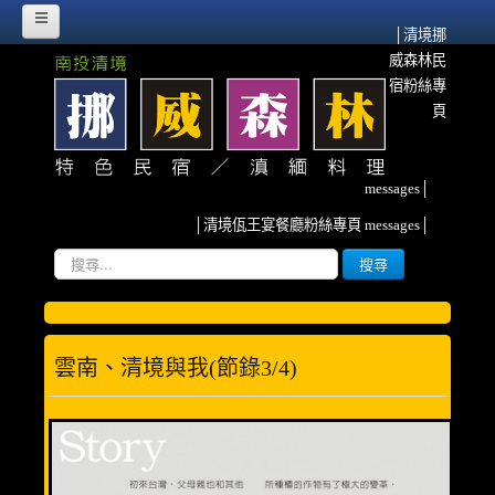
│清境挪
威森林民
HOME
宿粉絲專
挪威故事
頁
挪威森林的源起
messages│
流離異域‧農墾清境
│清境佤王宴餐廳粉絲專頁 messages│
紀念佤族HERO~阿媽
搜
搜尋
尋...
雲南、清境與我
挪威臉書散記
雲南、清境與我(節錄3/4)
森林寫真
客房介紹
甜蜜雙人房(2人)