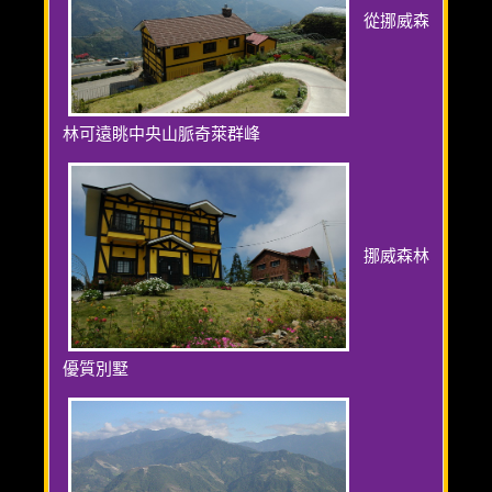
從挪威森
林可遠眺中央山脈奇萊群峰
挪威森林
優質別墅