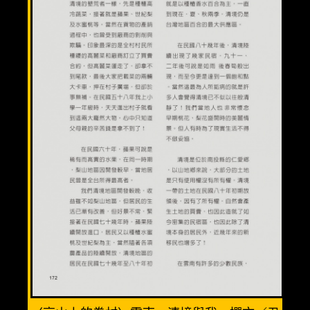
溫馨三人房(3人)
優質親子房(4人)
精緻全家福(6人)
渡假小木屋(6人)
美食餐廳
週邊景點
清境旅遊導覽圖
交通資訊
相關連結